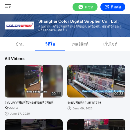
แชท
ติดต่อ
Shanghai Color Digital Supplier Co., Ltd.
คุณภาพ เครื่องพิมพ์สิ่งทอดิจิตอล, เครื่องพิมพ์ผ้าดิจิตอล ผู้
ผลิตจากประเทศจีน
บ้าน
วิดีโอ
เพลย์ลิสต์
เว็บไซต์
All Videos
00:44
00:23
ระบบการพิมพ์สิ่งทอพร้อมหัวพิมพ์
ระบบพิมพ์ผ้าหน้ากว้าง
Kyocera
June 09, 2026
June 17, 2026