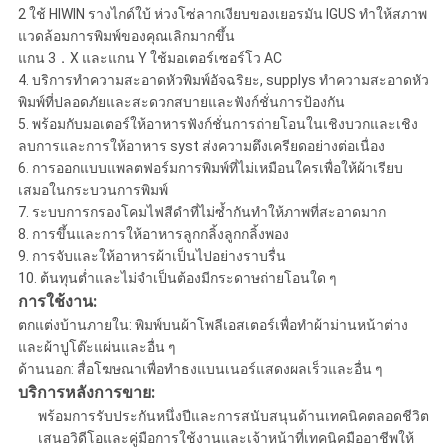
2 ใช้ HIWIN รางไกด์ใบ้ ห่วงโซ่ลากเงียบของเยอรมัน IGUS ทำให้สภาพ
แวดล้อมการพิมพ์ของคุณเลิกมากขึ้น
แกน 3．X และแกน Y ใช้มอเตอร์เซอร์โว AC
4. บริการทำความสะอาดหัวพิมพ์อัจฉริยะ, supplys ทำความสะอาดหัว
พิมพ์ที่ปลอดภัยและสะดวกสบายและฟังก์ชั่นการป้องกัน
5. พร้อมกับมอเตอร์ให้อาหารฟังก์ชั่นการถ่ายโอนในเชิงบวกและเชิง
ลบการและการให้อาหาร syst ส่งความตึงเครียดอย่างต่อเนื่อง
6. การออกแบบแพลตฟอร์มการพิมพ์ที่ไม่เหมือนใครเพื่อให้ผ้าเรียบ
เสมอในกระบวนการพิมพ์
7. ระบบการกรองโคมไฟสีดำที่ไม่ซ้ำกันทำให้ภาพที่สะอาดมาก
8. การขึ้นและการให้อาหารลูกกลิ้งลูกกลิ้งพอง
9. การจับและให้อาหารผ้าเป็นไปอย่างราบรื่น
10. ต้นทุนต่ำและไม่จำเป็นต้องมีกระดาษถ่ายโอนใด ๆ
การใช้งาน:
ตกแต่งบ้านภายใน: พิมพ์บนผ้าโพลีเอสเตอร์เพื่อทำผ้าม่านหน้าต่าง
และผ้าปูโต๊ะแผ่นและอื่น ๆ
ด้านนอก: สื่อโฆษณาเพื่อทำธงแบนเนอร์แสดงผลเร็วและอื่น ๆ
บริการหลังการขาย:
พร้อมการรับประกันหนึ่งปีและการสนับสนุนด้านเทคนิคตลอดชีวิต
เสนอวิดีโอและคู่มือการใช้งานและเจ้าหน้าที่เทคนิคมืออาชีพให้