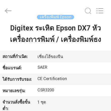
-
2026
Shanghai
Color
Digital
เครื่องพิมพ์ Epson
Supplier
Co.,
Ltd..
Digitex ระเหิด Epson DX7 หัว
บ้าน
All
Rights
Reserved.
เครื่องการพิมพ์ / เครื่องพิมพ์ธง
ผลิตภัณฑ์
สถานที่กำเนิด:
เซี่ยงไฮ้ของจีน
วิดีโอ
SAER
ชื่อแบรนด์:
CE Certification
ได้รับการรับรอง:
เกี่ยว
CSR3200
หมายเลขรุ่น:
กับ
จำนวนสั่งซื้อขั้น
1 ชุด
เรา
ต่ำ: