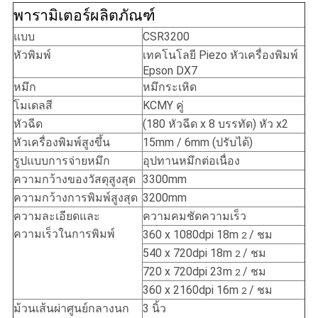
พารามิเตอร์ผลิตภัณฑ์
เป็น
แบบ
CSR3200
ส่วน
หัวพิมพ์
เทคโนโลยี Piezo หัวเครื่องพิมพ์
Epson DX7
หมึก
หมึกระเหิด
ตัว
โมเดลสี
KCMY คู่
หัวฉีด
(180 หัวฉีด x 8 บรรทัด) หัว x2
หัวเครื่องพิมพ์สูงขึ้น
15mm / 6mm (ปรับได้)
รูปแบบการจ่ายหมึก
อุปทานหมึกต่อเนื่อง
ความกว้างของวัสดุสูงสุด
3300mm
ความกว้างการพิมพ์สูงสุด
3200mm
ความละเอียดและ
ความคมชัดความเร็ว
ความเร็วในการพิมพ์
360 x 1080dpi 18m
/ ชม
2
540 x 720dpi 18m
/ ชม
2
720 x 720dpi 23m
/ ชม
2
360 x 2160dpi 16m
/ ชม
2
ม้วนเส้นผ่าศูนย์กลางนก
3 นิ้ว