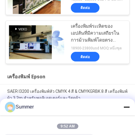
ติดต่อ
เครื่องพิมพ์ระเหิดของ
เอปสันที่มีความเสถียรใน
การม้วนพิมพ์โดยตรง
สำหรับผ้าโพลีเอสเตอร์
18900-23800usd MOQ:หนึ่งชุด
ติดต่อ
เครื่องพิมพ์ Epson
SAER I3200 เครื่องพิมพ์หัว CMYK 4 สี & CMYKGRBK 8 สี เครื่องพิมพ์
ผ้า 3.2m สําหรับพอลิเอสเตอร์และวัสดุผ้า
Summer
เครื่องพิมพ์ผ้าดิจิตอล Imprimante 2 ม. และ 3.2 ม. เครื่องพิมพ์ผ้า
สำหรับวัสดุผ้าฝ้ายและโพลีเอสเตอร์
9:52 AM
เครื่องพิมพ์ผ้าสี sublimation สายพิมพ์หมึกตรงดิจิตอล