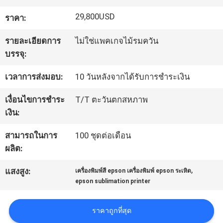
29,800USD
ราคา:
ทัวร์
รายละเอียดการ
ไม่ใช่แพคเกจไม้รมควัน
โรงงาน
บรรจุ:
เวลาการส่งมอบ:
10 วันหลังจากได้รับการชำระเงิน
ควบคุม
เงื่อนไขการชำระ
T/T ตะวันตกสหภาพ
คุณภาพ
เงิน:
สามารถในการ
100 ชุดต่อเดือน
ติดต่อ
ผลิต:
,
เรา
แสงสูง:
เครื่องพิมพ์สี epson เครื่องพิมพ์ epson ระเหิด
epson sublimation printer
ข่าว
ราคาถูกที่สุด