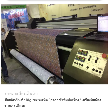
ทุก
กรณี
COMPANY
NEWS
แผนผัง
เว็บไซต์
รายละเอียดสินค้า
นโยบาย
ชื่อผลิตภัณฑ์
: Digitex ระเหิด Epson หัวพิมพ์เครื่อง / เครื่องพิมพ์ธง
ความ
รายละเอียด: