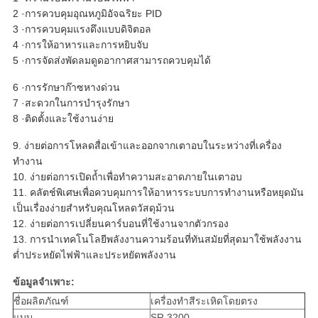
2 ·การควบคุมอุณหภูมิอัจฉริยะ PID
3 ·การควบคุมแรงดึงแบบดิจิตอล
4 ·การให้อาหารและการหยิบจับ
5 ·การจัดส่งพัดลมดูดอากาศสามารถควบคุมได้
6 ·การรักษาก๊าซหางด่วน
7 ·สะดวกในการบำรุงรักษา
8 ·ติดตั้งและใช้งานง่าย
9. ง่ายต่อการโหลดสื่อเข้าและออกจากเตาอบในระหว่างที่เครื่อง
ทำงาน
10. ง่ายต่อการเปิดถ้ำเพื่อทำความสะอาดภายในเตาอบ
11. คลัตช์พิเศษเพื่อควบคุมการให้อาหารระบบการทำงานหรือหยุดมัน
เป็นเรื่องง่ายสำหรับคุณโหลดวัสดุม้วน
12. ง่ายต่อการเปลี่ยนคาร์บอนที่ใช้งานจากตัวกรอง
13. การนำเทคโนโลยีพลังงานความร้อนที่ทันสมัยที่สุดมาใช้พลังงาน
ต่ำประหยัดไฟฟ้าและประหยัดพลังงาน
ข้อมูลจำเพาะ:
ชื่อผลิตภัณฑ์
เครื่องทำสีระเหิดโดยตรง
แบบ
SR 3200