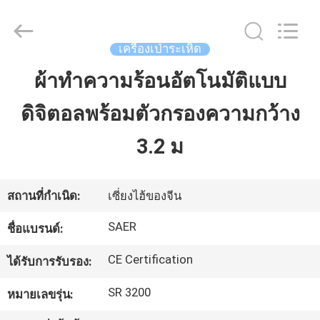
-
2026
Shanghai
Color
Digital
เครื่องเป่าระเหิด
Supplier
Co.,
Ltd..
ผ้าทำความร้อนอัตโนมัติแบบ
บ้าน
All
Rights
Reserved.
ดิจิตอลพร้อมตัวกรองความกว้าง
ผลิตภัณฑ์
3.2 ม
วิดีโอ
สถานที่กำเนิด:
เซี่ยงไฮ้ของจีน
SAER
ชื่อแบรนด์:
เกี่ยว
CE Certification
ได้รับการรับรอง:
กับ
SR 3200
หมายเลขรุ่น:
เรา