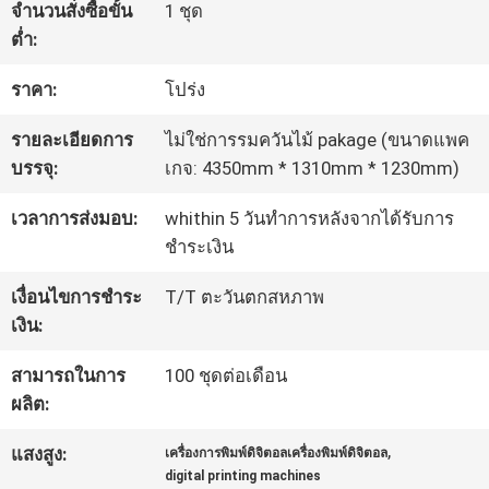
จำนวนสั่งซื้อขั้น
1 ชุด
ต่ำ:
ทัวร์
ราคา:
โปร่ง
โรงงาน
รายละเอียดการ
ไม่ใช่การรมควันไม้ pakage (ขนาดแพค
บรรจุ:
เกจ: 4350mm * 1310mm * 1230mm)
ควบคุม
เวลาการส่งมอบ:
whithin 5 วันทำการหลังจากได้รับการ
คุณภาพ
ชำระเงิน
เงื่อนไขการชำระ
T/T ตะวันตกสหภาพ
ติดต่อ
เงิน:
เรา
สามารถในการ
100 ชุดต่อเดือน
ผลิต:
,
แสงสูง:
เครื่องการพิมพ์ดิจิตอลเครื่องพิมพ์ดิจิตอล
ข่าว
digital printing machines