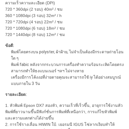
ความเร็วความละเอียด (DPI)
720 * 360dpi (2 รอบ) 40m² / ชม
360 * 1080dpi (3 รอบ) 32m² / h
720 * 720dpi (4 รอบ) 22m² / ชม
720 * 1080dpi (6 รอบ) 18m² / ชม
720 * 1440dpi (8 รอบ) 12m² / ชม
ข้อดี:
พิมพ์โดยตรงบน polyster, ผ้าฝ้าย, ไม่จำเป็นต้องมีกระดาษถ่ายโอน
ใด ๆ
พิมพ์ fabic หลังจากกระบวนการเครื่องทำความร้อนระเหิดโดยตรง
สามารถทำให้ธงแบนเนอร์ ฯลฯ ไม่จางหาย
เครื่องมีการโค้งงอที่ง่ายดายคุณจะสามารถใช้ iy ได้อย่างสมบูรณ์
แบบภายใน 3 วัน
รายละเอียด:
1. หัวพิมพ์ Epson DX7 สองหัว, ความเร็วที่เร็วขึ้น, อายุการใช้งานหัว
พิมพ์ที่ยาวนานขึ้นมีฟังก์ชั่นการพิมพ์ที่เหนือกว่า, การแก้ไขหัวพิมพ์
และความแตกต่างได้ง่ายขึ้น
2. การใช้รางเลื่อน HIWIN ใบ้. เยอรมนี IGUS โซ่ลากเงียบทำให้