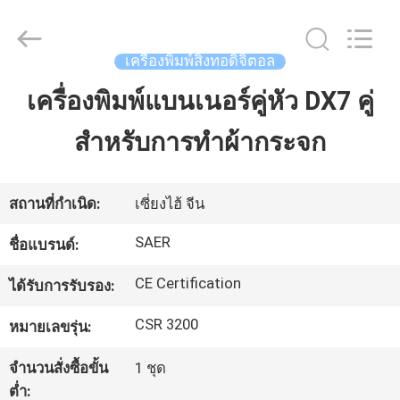
-
2026
Shanghai
Color
Digital
เครื่องพิมพ์สิ่งทอดิจิตอล
Supplier
Co.,
Ltd..
เครื่องพิมพ์แบนเนอร์คู่หัว DX7 คู่
บ้าน
All
Rights
Reserved.
สำหรับการทำผ้ากระจก
ผลิตภัณฑ์
สถานที่กำเนิด:
เซี่ยงไฮ้ จีน
วิดีโอ
SAER
ชื่อแบรนด์:
CE Certification
ได้รับการรับรอง:
เกี่ยว
CSR 3200
หมายเลขรุ่น:
กับ
จำนวนสั่งซื้อขั้น
1 ชุด
เรา
ต่ำ: