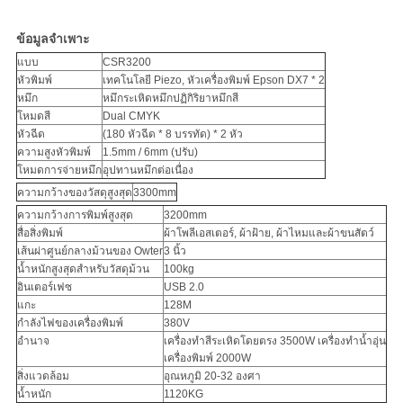
เป็น
ข้อมูลจำเพาะ
แบบ
CSR3200
ส่วน
หัวพิมพ์
เทคโนโลยี Piezo, หัวเครื่องพิมพ์ Epson DX7 * 2
หมึก
หมึกระเหิดหมึกปฏิกิริยาหมึกสี
ตัว
โหมดสี
Dual CMYK
หัวฉีด
(180 หัวฉีด * 8 บรรทัด) * 2 หัว
ความสูงหัวพิมพ์
1.5mm / 6mm (ปรับ)
โหมดการจ่ายหมึก
อุปทานหมึกต่อเนื่อง
ความกว้างของวัสดุสูงสุด
3300mm
ความกว้างการพิมพ์สูงสุด
3200mm
สื่อสิ่งพิมพ์
ผ้าโพลีเอสเตอร์, ผ้าฝ้าย, ผ้าไหมและผ้าขนสัตว์
เส้นผ่าศูนย์กลางม้วนของ Owter
3 นิ้ว
น้ำหนักสูงสุดสำหรับวัสดุม้วน
100kg
อินเตอร์เฟซ
USB 2.0
แกะ
128M
กำลังไฟของเครื่องพิมพ์
380V
อำนาจ
เครื่องทำสีระเหิดโดยตรง 3500W เครื่องทำน้ำอุ่น
เครื่องพิมพ์ 2000W
สิ่งแวดล้อม
อุณหภูมิ 20-32 องศา
น้ำหนัก
1120KG