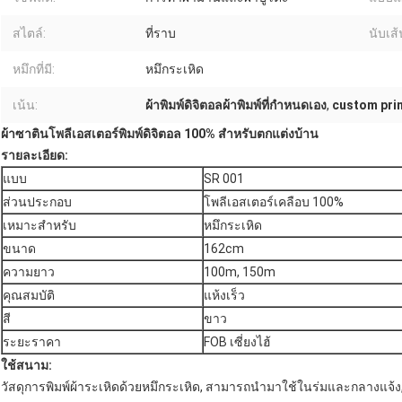
สไตล์:
ที่ราบ
นับเส้
หมึกที่มี:
หมึกระเหิด
เน้น:
ผ้าพิมพ์ดิจิตอลผ้าพิมพ์ที่กำหนดเอง
,
custom prin
ผ้าซาตินโพลีเอสเตอร์พิมพ์ดิจิตอล 100% สำหรับตกแต่งบ้าน
รายละเอียด:
แบบ
SR 001
ส่วนประกอบ
โพลีเอสเตอร์เคลือบ 100%
เหมาะสำหรับ
หมึกระเหิด
ขนาด
162cm
ความยาว
100m, 150m
คุณสมบัติ
แห้งเร็ว
สี
ขาว
ระยะราคา
FOB เซี่ยงไฮ้
ใช้สนาม:
วัสดุการพิมพ์ผ้าระเหิดด้วยหมึกระเหิด, สามารถนำมาใช้ในร่มและกลางแจ้