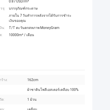
0.87 USD/m²
รจุ:
บรรจุภัณฑ์กระดาษ
ภายใน 7 วันทำการหลังจากได้รับการชำระ
เงินของคุณ
งิน:
T/T ตะวันตกสหภาพ MoneyGram
ต:
10000m² / เดือน
ว้าง:
162cm
ผ้าซาตินโพลีเอสเตอร์เคลือบ 100%
ัด:
1 ม้วน
ผน:
เคลือบ