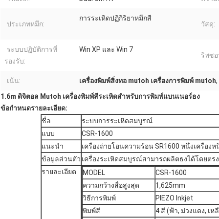
การระเหิดปฏิกิริยาหมึกสี
ประเภทหมึก:
วัสดุ:
ระบบปฏิบัติการที่
Win XP และ Win 7
ริพซอ
รองรับ:
เน้น:
เครื่องพิมพ์สิ่งทอ mutoh เครื่องการพิมพ์ mutoh
,
1.6m ดิจิตอล Mutoh เครื่องพิมพ์สีระเหิดสำหรับการพิมพ์แบนเนอร์ธง
ข้อกำหนดรายละเอียด:
ชื่อ
ระบบการระเหิดสมบูรณ์
แบบ
CSR-1600
แนะนำ
เครื่องถ่ายโอนความร้อน SR1600 หนึ่งเครื่องหน
ข้อมูลส่วนตัว
เครื่องระเหิดสมบูรณ์สามารถผลิตธงได้โดยตรง
รายละเอียด
MODEL
CSR-1600
ความกว้างสื่อสูงสุด
1,625mm
วิธีการพิมพ์
PIEZO Inkjet
พิมพ์สี
4 สี (ฟ้า, ม่วงแดง, เหล