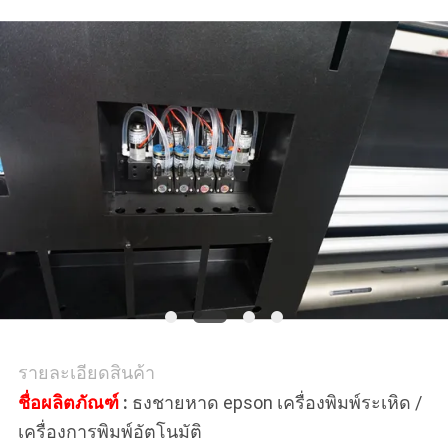
ทุก
กรณี
COMPANY
NEWS
แผนผัง
เว็บไซต์
รายละเอียดสินค้า
นโยบาย
ชื่อผลิตภัณฑ์
:
ธงชายหาด epson เครื่องพิมพ์ระเหิด /
เครื่องการพิมพ์อัตโนมัติ
ความ