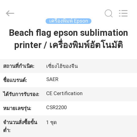
-
2026
Shanghai
Color
Digital
เครื่องพิมพ์ Epson
Supplier
Co.,
Beach flag epson sublimation
Ltd..
บ้าน
All
Rights
printer / เครื่องพิมพ์อัตโนมัติ
Reserved.
ผลิตภัณฑ์
สถานที่กำเนิด:
เซี่ยงไฮ้ของจีน
วิดีโอ
SAER
ชื่อแบรนด์:
CE Certification
ได้รับการรับรอง:
เกี่ยว
CSR2200
หมายเลขรุ่น:
กับ
จำนวนสั่งซื้อขั้น
1 ชุด
เรา
ต่ำ: