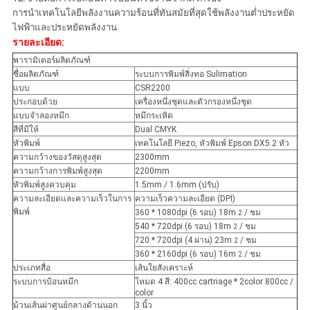
การนำเทคโนโลยีพลังงานความร้อนที่ทันสมัยที่สุดใช้พลังงานต่ำประหยัด
ไฟฟ้าและประหยัดพลังงาน
รายละเอียด:
พารามิเตอร์ผลิตภัณฑ์
ชื่อผลิตภัณฑ์
ระบบการพิมพ์สิ่งทอ Sulimation
แบบ
CSR2200
ประกอบด้วย
เครื่องหนึ่งชุดและตัวกรองหนึ่งชุด
แบบจำลองหมึก
หมึกระเหิด
สีที่มีให้
Dual CMYK
หัวพิมพ์
เทคโนโลยี Piezo, หัวพิมพ์ Epson DX5 2 หัว
ความกว้างของวัสดุสูงสุด
2300mm
ความกว้างการพิมพ์สูงสุด
2200mm
หัวพิมพ์สูงควบคุม
1.5mm / 1.6mm (ปรับ)
ความละเอียดและความเร็วในการ
ความเร็วความละเอียด (DPI)
พิมพ์
360 * 1080dpi (6 รอบ) 18m
/ ชม
2
540 * 720dpi (6 รอบ) 18m
/ ชม
2
720 * 720dpi (4 ผ่าน) 23m
/ ชม
2
360 * 2160dpi (6 รอบ) 16m
/ ชม
2
ประเภทสื่อ
เส้นใยสังเคราะห์
ระบบการป้อนหมึก
โหมด 4 สี: 400cc cartriage * 2color 800cc /
color
ม้วนเส้นผ่าศูนย์กลางด้านนอก
3 นิ้ว