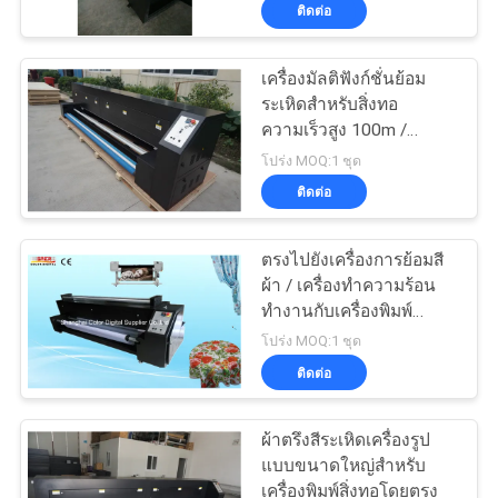
ติดต่อ
ทัวร์
เครื่องมัลติฟังก์ชั่นย้อม
ระเหิดสำหรับสิ่งทอ
โรงงาน
ความเร็วสูง 100m /
ชั่วโมง
โปร่ง MOQ:1 ชุด
ควบคุม
ติดต่อ
คุณภาพ
ตรงไปยังเครื่องการย้อมสี
ผ้า / เครื่องทำความร้อน
ทำงานกับเครื่องพิมพ์
ติดต่อ
Piezo
โปร่ง MOQ:1 ชุด
ติดต่อ
เรา
ผ้าตรึงสีระเหิดเครื่องรูป
ข่าว
แบบขนาดใหญ่สำหรับ
เครื่องพิมพ์สิ่งทอโดยตรง