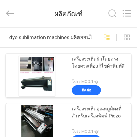
-
2026
Shanghai
ผลิตภัณฑ์
Color
Digital
Supplier
Co.,
Ltd..
บ้าน
All
dye sublimation machines ผลิตออนไลน์
Rights
Reserved.
ผลิตภัณฑ์
เครื่องระเหิดผ้าโดยตรง
โดยตรงเพื่อแก้ไขผ้าพิมพ์สี
วิดีโอ
โปร่ง MOQ:1 ชุด
ติดต่อ
เกี่ยว
เครื่องระเหิดอุณหภูมิคงที่
กับ
สำหรับเครื่องพิมพ์ Piezo
เรา
โปร่ง MOQ:1 ชุด